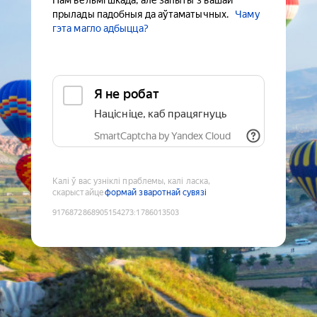
Нам вельмі шкада, але запыты з вашай
прылады падобныя да аўтаматычных.
Чаму
гэта магло адбыцца?
Я не робат
Націсніце, каб працягнуць
SmartCaptcha by Yandex Cloud
Калі ў вас узніклі праблемы, калі ласка,
скарыстайце
формай зваротнай сувязі
9176872868905154273
:
1786013503