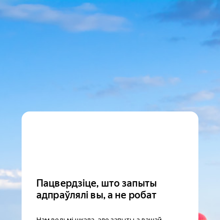
Пацвердзіце, што запыты
адпраўлялі вы, а не робат