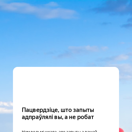
Пацвердзіце, што запыты
адпраўлялі вы, а не робат