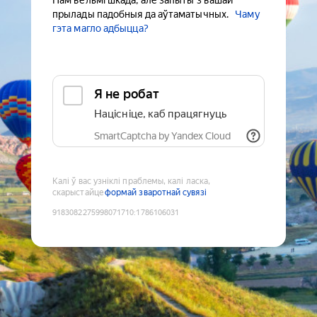
Нам вельмі шкада, але запыты з вашай
прылады падобныя да аўтаматычных.
Чаму
гэта магло адбыцца?
Я не робат
Націсніце, каб працягнуць
SmartCaptcha by Yandex Cloud
Калі ў вас узніклі праблемы, калі ласка,
скарыстайце
формай зваротнай сувязі
9183082275998071710
:
1786106031