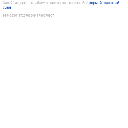
Калі ў вас узніклі праблемы, калі ласка, скарыстайце
формай зваротнай
сувязі
9194683811726765509
:
1786278907