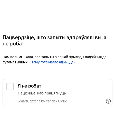
Пацвердзіце, што запыты адпраўлялі вы, а
не робат
Нам вельмі шкада, але запыты з вашай прылады падобныя да
аўтаматычных.
Чаму гэта магло адбыцца?
Я не робат
Націсніце, каб працягнуць
SmartCaptcha by Yandex Cloud