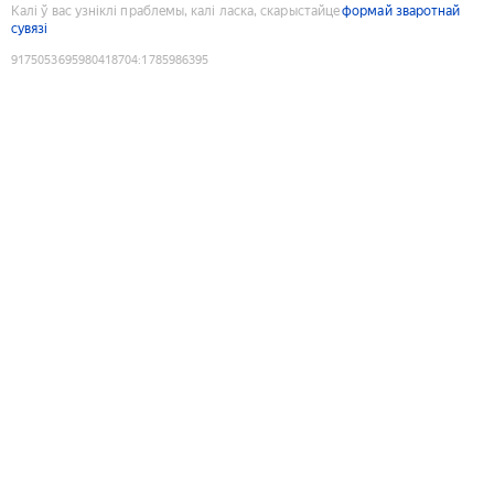
Калі ў вас узніклі праблемы, калі ласка, скарыстайце
формай зваротнай
сувязі
9175053695980418704
:
1785986395