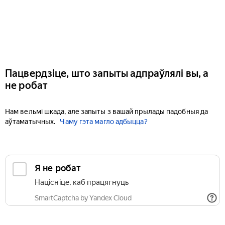
Пацвердзіце, што запыты адпраўлялі вы, а
не робат
Нам вельмі шкада, але запыты з вашай прылады падобныя да
аўтаматычных.
Чаму гэта магло адбыцца?
Я не робат
Націсніце, каб працягнуць
SmartCaptcha by Yandex Cloud