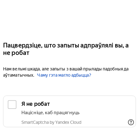
Пацвердзіце, што запыты адпраўлялі вы, а
не робат
Нам вельмі шкада, але запыты з вашай прылады падобныя да
аўтаматычных.
Чаму гэта магло адбыцца?
Я не робат
Націсніце, каб працягнуць
SmartCaptcha by Yandex Cloud