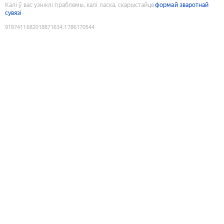
Калі ў вас узніклі праблемы, калі ласка, скарыстайце
формай зваротнай
сувязі
9187411682018871634
:
1786170544