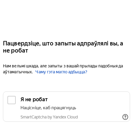
Пацвердзіце, што запыты адпраўлялі вы, а
не робат
Нам вельмі шкада, але запыты з вашай прылады падобныя да
аўтаматычных.
Чаму гэта магло адбыцца?
Я не робат
Націсніце, каб працягнуць
SmartCaptcha by Yandex Cloud