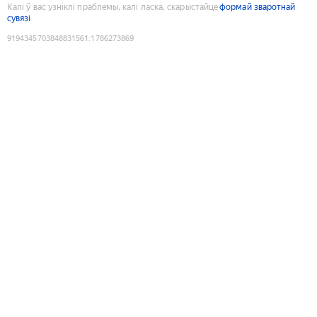
Калі ў вас узніклі праблемы, калі ласка, скарыстайце
формай зваротнай
сувязі
9194345703848831561
:
1786273869