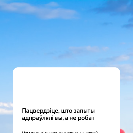
Пацвердзіце, што запыты
адпраўлялі вы, а не робат