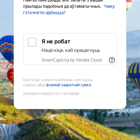
Нам вельмі шкада, але запыты з вашай
прылады падобныя да аўтаматычных.
Чаму
гэта магло адбыцца?
Я не робат
Націсніце, каб працягнуць
SmartCaptcha by Yandex Cloud
Калі ў вас узніклі праблемы, калі ласка,
скарыстайце
формай зваротнай сувязі
9189360813006067019
:
1786199588