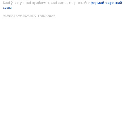
Калі ў вас узніклі праблемы, калі ласка, скарыстайце
формай зваротнай
сувязі
9189364729545264677
:
1786199646