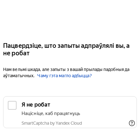
Пацвердзіце, што запыты адпраўлялі вы, а
не робат
Нам вельмі шкада, але запыты з вашай прылады падобныя да
аўтаматычных.
Чаму гэта магло адбыцца?
Я не робат
Націсніце, каб працягнуць
SmartCaptcha by Yandex Cloud