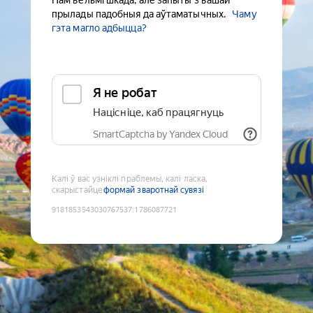
Нам вельмі шкада, але запыты з вашай
прылады падобныя да аўтаматычных.
Чаму
гэта магло адбыцца?
Я не робат
Націсніце, каб працягнуць
SmartCaptcha by Yandex Cloud
Калі ў вас узніклі праблемы, калі ласка,
скарыстайце
формай зваротнай сувязі
9181853543030767537
:
1786087721