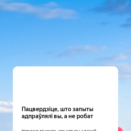
Пацвердзіце, што запыты
адпраўлялі вы, а не робат