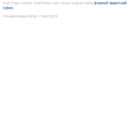
Калі ў вас узніклі праблемы, калі ласка, скарыстайце
формай зваротнай
сувязі
9194460438464328361
:
1786275578