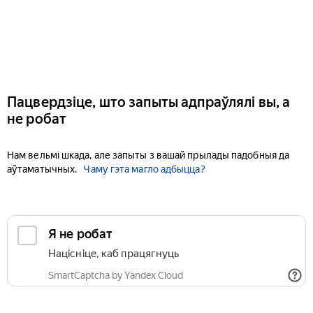
Пацвердзіце, што запыты адпраўлялі вы, а
не робат
Нам вельмі шкада, але запыты з вашай прылады падобныя да
аўтаматычных.
Чаму гэта магло адбыцца?
Я не робат
Націсніце, каб працягнуць
SmartCaptcha by Yandex Cloud