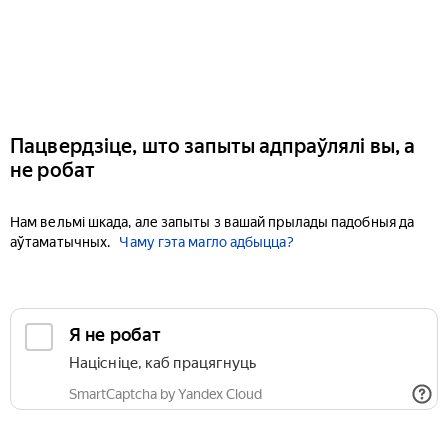
Пацвердзіце, што запыты адпраўлялі вы, а
не робат
Нам вельмі шкада, але запыты з вашай прылады падобныя да
аўтаматычных.
Чаму гэта магло адбыцца?
Я не робат
Націсніце, каб працягнуць
SmartCaptcha by Yandex Cloud