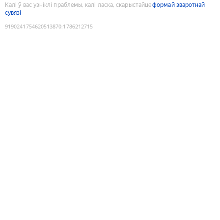
Калі ў вас узніклі праблемы, калі ласка, скарыстайце
формай зваротнай
сувязі
9190241754620513870
:
1786212715