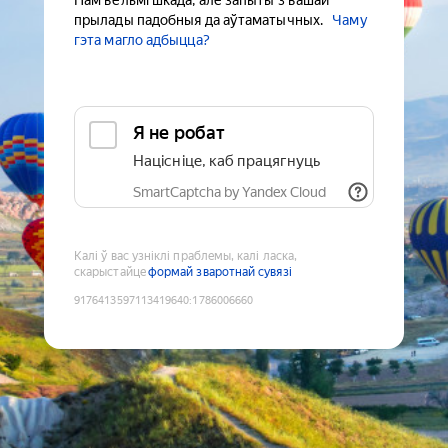
Нам вельмі шкада, але запыты з вашай
прылады падобныя да аўтаматычных.
Чаму
гэта магло адбыцца?
Я не робат
Націсніце, каб працягнуць
SmartCaptcha by Yandex Cloud
Калі ў вас узніклі праблемы, калі ласка,
скарыстайце
формай зваротнай сувязі
9176413597113419640
:
1786006660