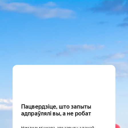
Пацвердзіце, што запыты
адпраўлялі вы, а не робат