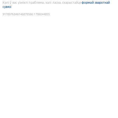
Калі ў вас узніклі праблемы, калі ласка, скарыстайце
формай зваротнай
сувязі
9178976846146878566
:
1786044855