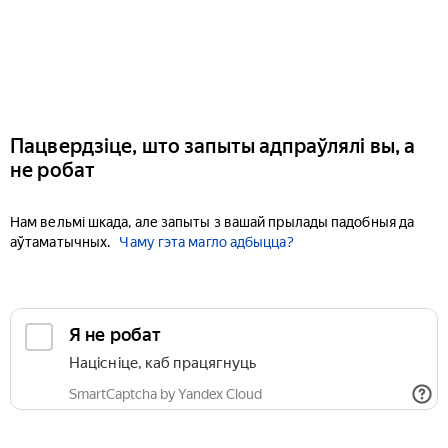
Пацвердзіце, што запыты адпраўлялі вы, а
не робат
Нам вельмі шкада, але запыты з вашай прылады падобныя да
аўтаматычных.
Чаму гэта магло адбыцца?
Я не робат
Націсніце, каб працягнуць
SmartCaptcha by Yandex Cloud