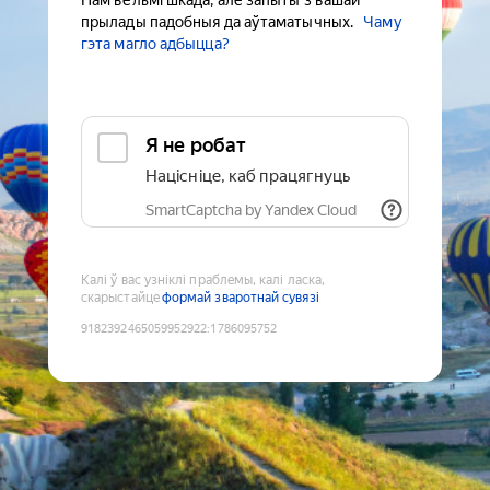
Нам вельмі шкада, але запыты з вашай
прылады падобныя да аўтаматычных.
Чаму
гэта магло адбыцца?
Я не робат
Націсніце, каб працягнуць
SmartCaptcha by Yandex Cloud
Калі ў вас узніклі праблемы, калі ласка,
скарыстайце
формай зваротнай сувязі
9182392465059952922
:
1786095752