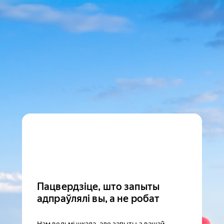
Пацвердзіце, што запыты
адпраўлялі вы, а не робат