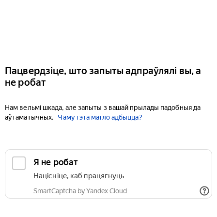
Пацвердзіце, што запыты адпраўлялі вы, а
не робат
Нам вельмі шкада, але запыты з вашай прылады падобныя да
аўтаматычных.
Чаму гэта магло адбыцца?
Я не робат
Націсніце, каб працягнуць
SmartCaptcha by Yandex Cloud