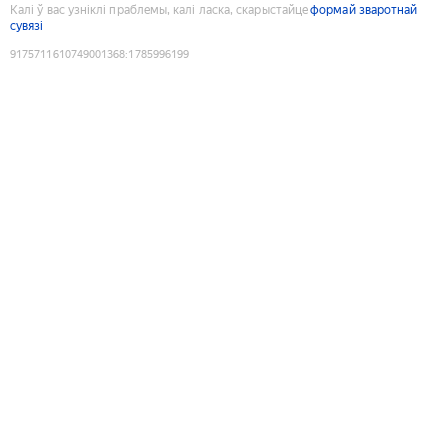
Калі ў вас узніклі праблемы, калі ласка, скарыстайце
формай зваротнай
сувязі
9175711610749001368
:
1785996199