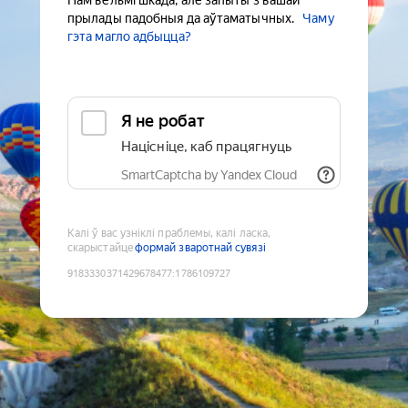
Нам вельмі шкада, але запыты з вашай
прылады падобныя да аўтаматычных.
Чаму
гэта магло адбыцца?
Я не робат
Націсніце, каб працягнуць
SmartCaptcha by Yandex Cloud
Калі ў вас узніклі праблемы, калі ласка,
скарыстайце
формай зваротнай сувязі
9183330371429678477
:
1786109727