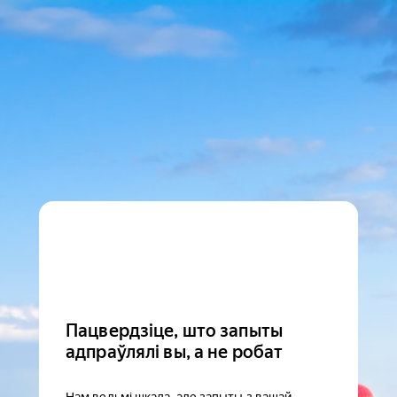
Пацвердзіце, што запыты
адпраўлялі вы, а не робат