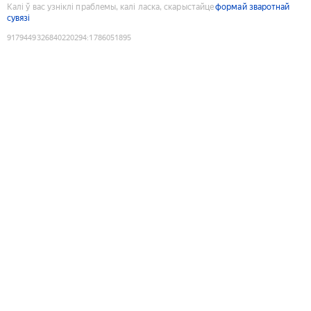
Калі ў вас узніклі праблемы, калі ласка, скарыстайце
формай зваротнай
сувязі
9179449326840220294
:
1786051895