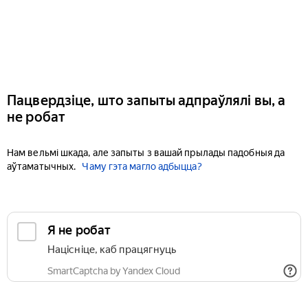
Пацвердзіце, што запыты адпраўлялі вы, а
не робат
Нам вельмі шкада, але запыты з вашай прылады падобныя да
аўтаматычных.
Чаму гэта магло адбыцца?
Я не робат
Націсніце, каб працягнуць
SmartCaptcha by Yandex Cloud