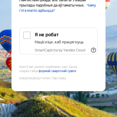
Нам вельмі шкада, але запыты з вашай
прылады падобныя да аўтаматычных.
Чаму
гэта магло адбыцца?
Я не робат
Націсніце, каб працягнуць
SmartCaptcha by Yandex Cloud
Калі ў вас узніклі праблемы, калі ласка,
скарыстайце
формай зваротнай сувязі
9183976936542714794
:
1786119362