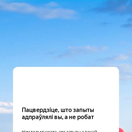
Пацвердзіце, што запыты
адпраўлялі вы, а не робат