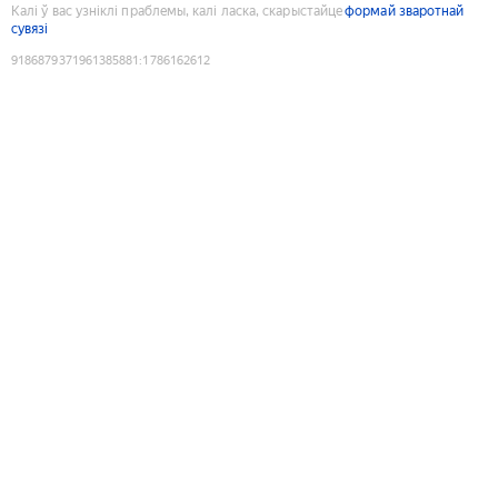
Калі ў вас узніклі праблемы, калі ласка, скарыстайце
формай зваротнай
сувязі
9186879371961385881
:
1786162612