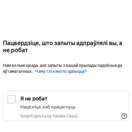
Пацвердзіце, што запыты адпраўлялі вы, а
не робат
Нам вельмі шкада, але запыты з вашай прылады падобныя да
аўтаматычных.
Чаму гэта магло адбыцца?
Я не робат
Націсніце, каб працягнуць
SmartCaptcha by Yandex Cloud