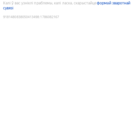
Калі ў вас узніклі праблемы, калі ласка, скарыстайце
формай зваротнай
сувязі
9181480838050413498
:
1786082167