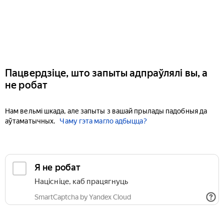
Пацвердзіце, што запыты адпраўлялі вы, а
не робат
Нам вельмі шкада, але запыты з вашай прылады падобныя да
аўтаматычных.
Чаму гэта магло адбыцца?
Я не робат
Націсніце, каб працягнуць
SmartCaptcha by Yandex Cloud