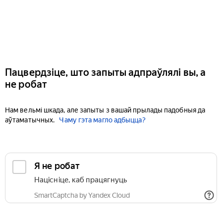
Пацвердзіце, што запыты адпраўлялі вы, а
не робат
Нам вельмі шкада, але запыты з вашай прылады падобныя да
аўтаматычных.
Чаму гэта магло адбыцца?
Я не робат
Націсніце, каб працягнуць
SmartCaptcha by Yandex Cloud