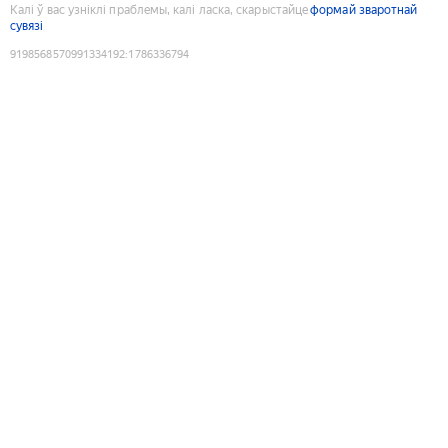
Калі ў вас узніклі праблемы, калі ласка, скарыстайце
формай зваротнай
сувязі
9198568570991334192
:
1786336794