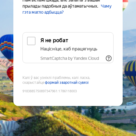
Нам вельмі шкада, але запыты з вашай
прылады падобныя да аўтаматычных.
Чаму
гэта магло адбыцца?
Я не робат
Націсніце, каб працягнуць
SmartCaptcha by Yandex Cloud
Калі ў вас узніклі праблемы, калі ласка,
скарыстайце
формай зваротнай сувязі
9183885750897347961
:
1786118003