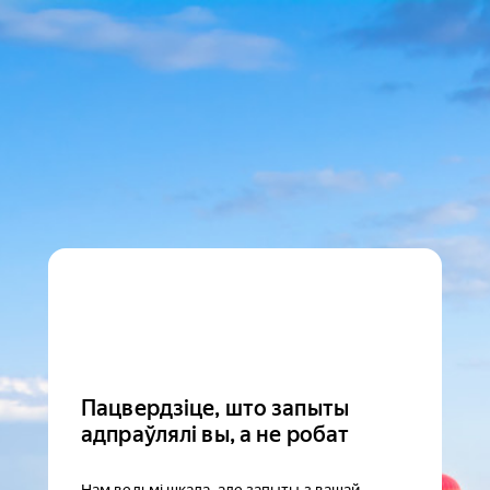
Пацвердзіце, што запыты
адпраўлялі вы, а не робат