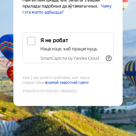
Нам вельмі шкада, але запыты з вашай
прылады падобныя да аўтаматычных.
Чаму
гэта магло адбыцца?
Я не робат
Націсніце, каб працягнуць
SmartCaptcha by Yandex Cloud
Калі ў вас узніклі праблемы, калі ласка,
скарыстайце
формай зваротнай сувязі
9193470151077320706
:
1786260822