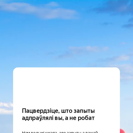
Пацвердзіце, што запыты
адпраўлялі вы, а не робат