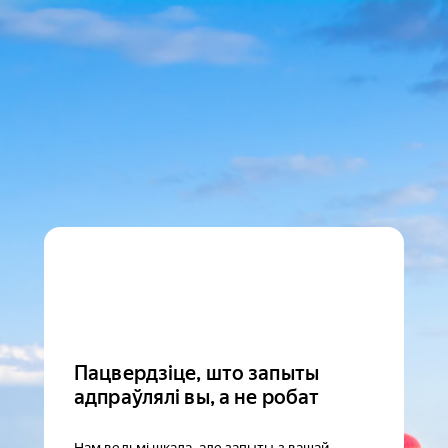
Пацвердзіце, што запыты
адпраўлялі вы, а не робат