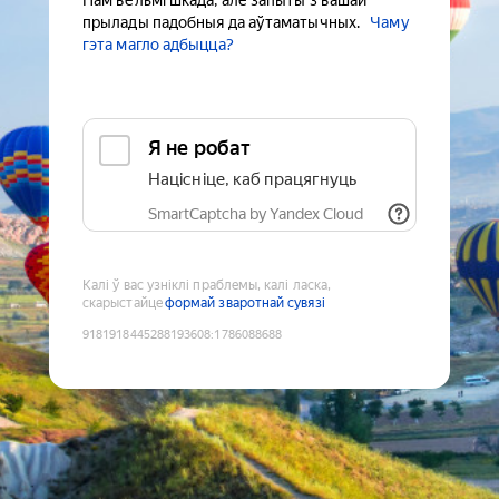
Нам вельмі шкада, але запыты з вашай
прылады падобныя да аўтаматычных.
Чаму
гэта магло адбыцца?
Я не робат
Націсніце, каб працягнуць
SmartCaptcha by Yandex Cloud
Калі ў вас узніклі праблемы, калі ласка,
скарыстайце
формай зваротнай сувязі
9181918445288193608
:
1786088688