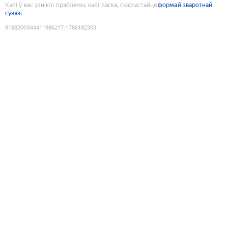
Калі ў вас узніклі праблемы, калі ласка, скарыстайце
формай зваротнай
сувязі
9188200844411986217
:
1786182303