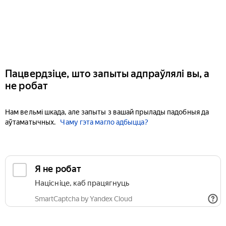
Пацвердзіце, што запыты адпраўлялі вы, а
не робат
Нам вельмі шкада, але запыты з вашай прылады падобныя да
аўтаматычных.
Чаму гэта магло адбыцца?
Я не робат
Націсніце, каб працягнуць
SmartCaptcha by Yandex Cloud