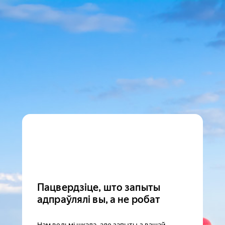
Пацвердзіце, што запыты
адпраўлялі вы, а не робат