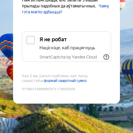
Нам вельмі шкада, але запыты з вашай
прылады падобныя да аўтаматычных.
Чаму
гэта магло адбыцца?
Я не робат
Націсніце, каб працягнуць
SmartCaptcha by Yandex Cloud
Калі ў вас узніклі праблемы, калі ласка,
скарыстайце
формай зваротнай сувязі
9179661539899897673
:
1786055058