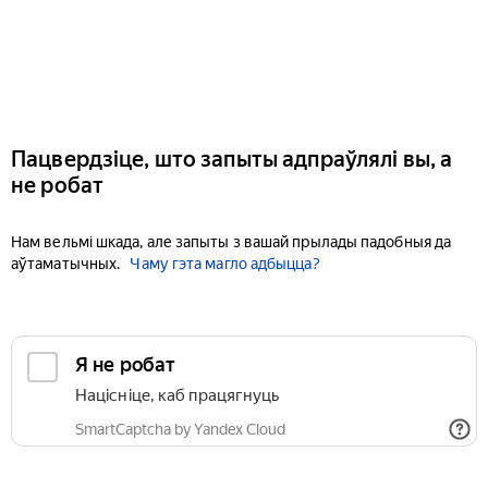
Пацвердзіце, што запыты адпраўлялі вы, а
не робат
Нам вельмі шкада, але запыты з вашай прылады падобныя да
аўтаматычных.
Чаму гэта магло адбыцца?
Я не робат
Націсніце, каб працягнуць
SmartCaptcha by Yandex Cloud