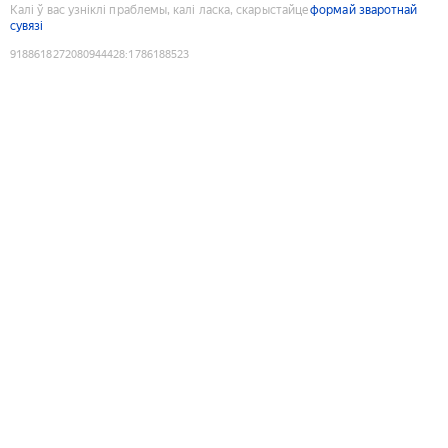
Калі ў вас узніклі праблемы, калі ласка, скарыстайце
формай зваротнай
сувязі
9188618272080944428
:
1786188523