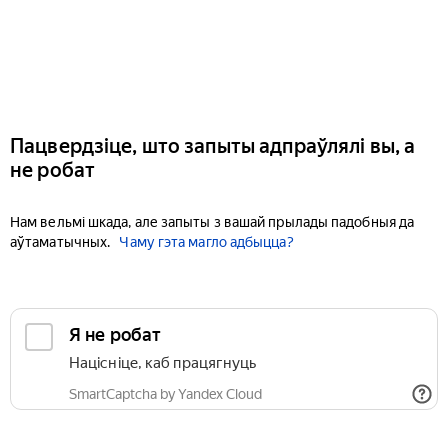
Пацвердзіце, што запыты адпраўлялі вы, а
не робат
Нам вельмі шкада, але запыты з вашай прылады падобныя да
аўтаматычных.
Чаму гэта магло адбыцца?
Я не робат
Націсніце, каб працягнуць
SmartCaptcha by Yandex Cloud