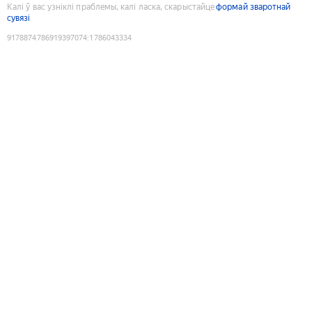
Калі ў вас узніклі праблемы, калі ласка, скарыстайце
формай зваротнай
сувязі
9178874786919397074
:
1786043334