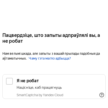
Пацвердзіце, што запыты адпраўлялі вы, а
не робат
Нам вельмі шкада, але запыты з вашай прылады падобныя да
аўтаматычных.
Чаму гэта магло адбыцца?
Я не робат
Націсніце, каб працягнуць
SmartCaptcha by Yandex Cloud