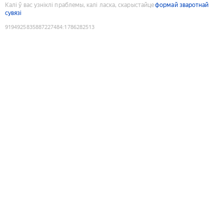
Калі ў вас узніклі праблемы, калі ласка, скарыстайце
формай зваротнай
сувязі
9194925835887227484
:
1786282513