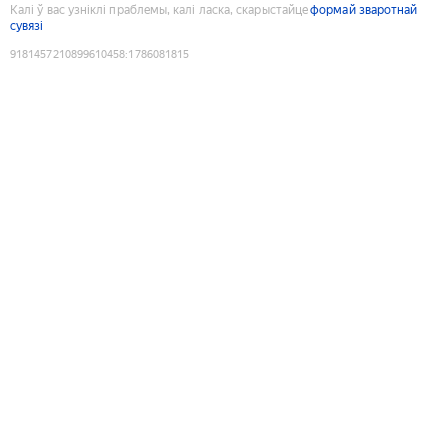
Калі ў вас узніклі праблемы, калі ласка, скарыстайце
формай зваротнай
сувязі
9181457210899610458
:
1786081815