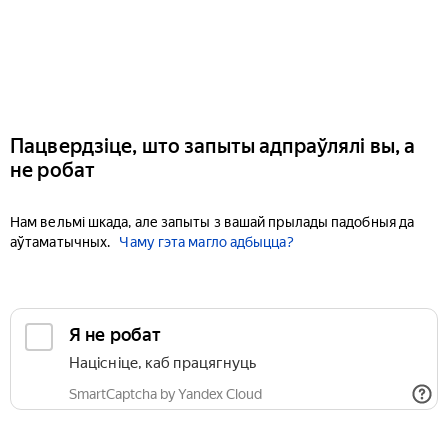
Пацвердзіце, што запыты адпраўлялі вы, а
не робат
Нам вельмі шкада, але запыты з вашай прылады падобныя да
аўтаматычных.
Чаму гэта магло адбыцца?
Я не робат
Націсніце, каб працягнуць
SmartCaptcha by Yandex Cloud