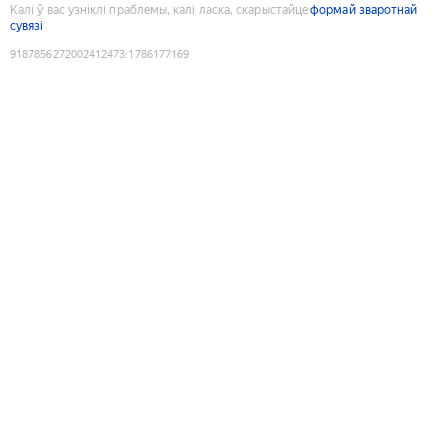
Калі ў вас узніклі праблемы, калі ласка, скарыстайце
формай зваротнай
сувязі
9187856272002412473
:
1786177169