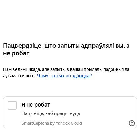
Пацвердзіце, што запыты адпраўлялі вы, а
не робат
Нам вельмі шкада, але запыты з вашай прылады падобныя да
аўтаматычных.
Чаму гэта магло адбыцца?
Я не робат
Націсніце, каб працягнуць
SmartCaptcha by Yandex Cloud