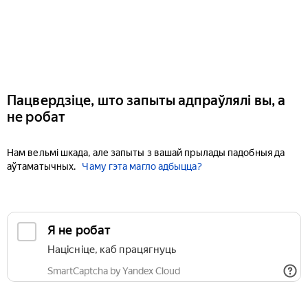
Пацвердзіце, што запыты адпраўлялі вы, а
не робат
Нам вельмі шкада, але запыты з вашай прылады падобныя да
аўтаматычных.
Чаму гэта магло адбыцца?
Я не робат
Націсніце, каб працягнуць
SmartCaptcha by Yandex Cloud