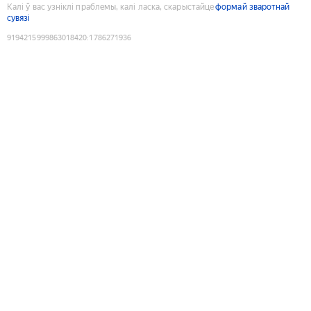
Калі ў вас узніклі праблемы, калі ласка, скарыстайце
формай зваротнай
сувязі
9194215999863018420
:
1786271936