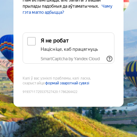
Нам вельмі шкада, але запыты з вашай
прылады падобныя да аўтаматычных.
Чаму
гэта магло адбыцца?
Я не робат
Націсніце, каб працягнуць
SmartCaptcha by Yandex Cloud
Калі ў вас узніклі праблемы, калі ласка,
скарыстайце
формай зваротнай сувязі
9193711725537527420
:
1786264422