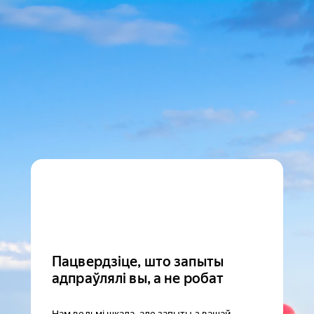
Пацвердзіце, што запыты
адпраўлялі вы, а не робат