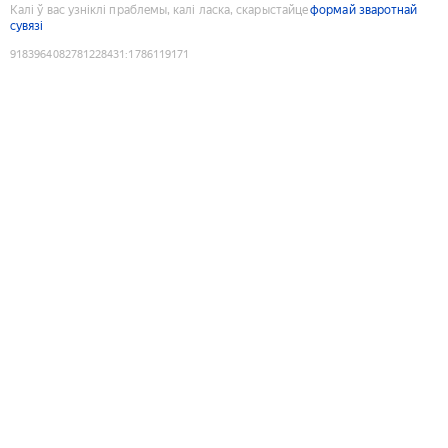
Калі ў вас узніклі праблемы, калі ласка, скарыстайце
формай зваротнай
сувязі
9183964082781228431
:
1786119171