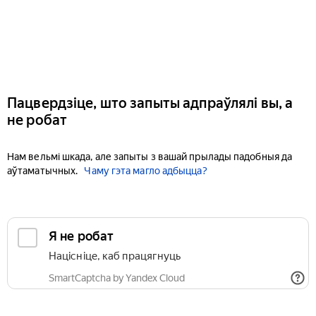
Пацвердзіце, што запыты адпраўлялі вы, а
не робат
Нам вельмі шкада, але запыты з вашай прылады падобныя да
аўтаматычных.
Чаму гэта магло адбыцца?
Я не робат
Націсніце, каб працягнуць
SmartCaptcha by Yandex Cloud