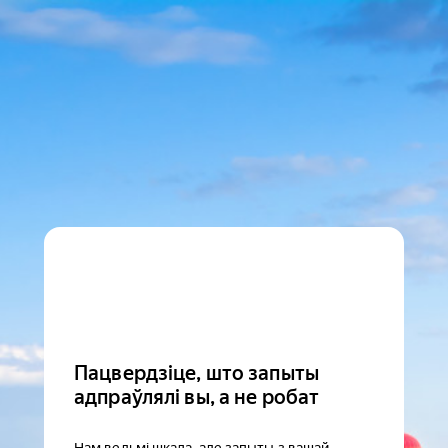
Пацвердзіце, што запыты
адпраўлялі вы, а не робат