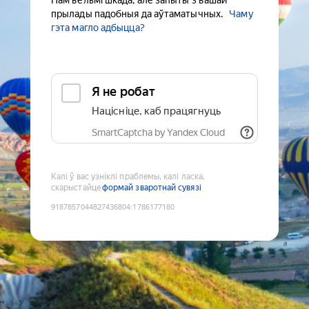
Нам вельмі шкада, але запыты з вашай
прылады падобныя да аўтаматычных.
Чаму
гэта магло адбыцца?
Я не робат
Націсніце, каб працягнуць
SmartCaptcha by Yandex Cloud
Калі ў вас узніклі праблемы, калі ласка,
скарыстайце
формай зваротнай сувязі
9187857044827436804
:
1786177180