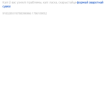
Калі ў вас узніклі праблемы, калі ласка, скарыстайце
формай зваротнай
сувязі
9183285018788396966
:
1786109052