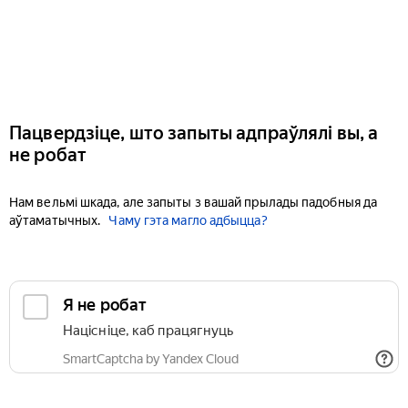
Пацвердзіце, што запыты адпраўлялі вы, а
не робат
Нам вельмі шкада, але запыты з вашай прылады падобныя да
аўтаматычных.
Чаму гэта магло адбыцца?
Я не робат
Націсніце, каб працягнуць
SmartCaptcha by Yandex Cloud