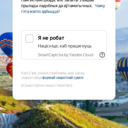
Нам вельмі шкада, але запыты з вашай
прылады падобныя да аўтаматычных.
Чаму
гэта магло адбыцца?
Я не робат
Націсніце, каб працягнуць
SmartCaptcha by Yandex Cloud
Калі ў вас узніклі праблемы, калі ласка,
скарыстайце
формай зваротнай сувязі
9174481728743176925
:
1785977872