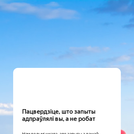
Пацвердзіце, што запыты
адпраўлялі вы, а не робат