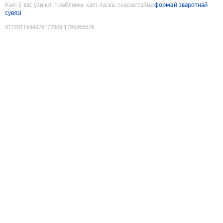
Калі ў вас узніклі праблемы, калі ласка, скарыстайце
формай зваротнай
сувязі
9173911684376177908
:
1785969378