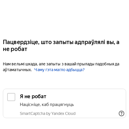
Пацвердзіце, што запыты адпраўлялі вы, а
не робат
Нам вельмі шкада, але запыты з вашай прылады падобныя да
аўтаматычных.
Чаму гэта магло адбыцца?
Я не робат
Націсніце, каб працягнуць
SmartCaptcha by Yandex Cloud