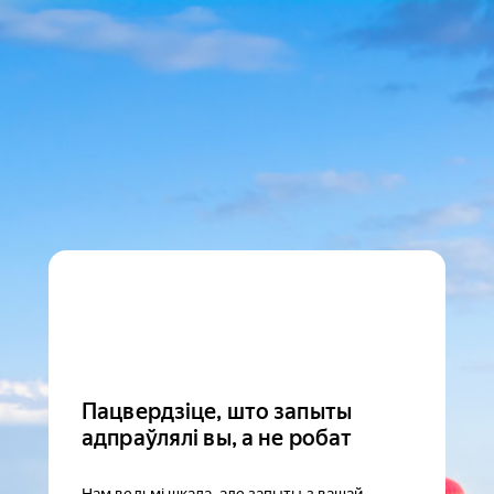
Пацвердзіце, што запыты
адпраўлялі вы, а не робат