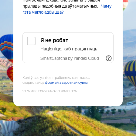
Нам вельмі шкада, але запыты з вашай
прылады падобныя да аўтаматычных.
Чаму
гэта магло адбыцца?
Я не робат
Націсніце, каб працягнуць
SmartCaptcha by Yandex Cloud
Калі ў вас узніклі праблемы, калі ласка,
скарыстайце
формай зваротнай сувязі
9176310673927066743
:
1786005126