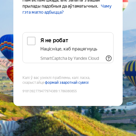
Нам вельмі шкада, але запыты з вашай
прылады падобныя да аўтаматычных.
Чаму
гэта магло адбыцца?
Я не робат
Націсніце, каб працягнуць
SmartCaptcha by Yandex Cloud
Калі ў вас узніклі праблемы, калі ласка,
скарыстайце
формай зваротнай сувязі
9181392779477974389
:
1786080855