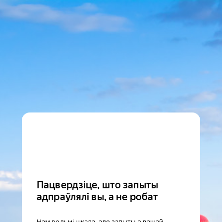
Пацвердзіце, што запыты
адпраўлялі вы, а не робат