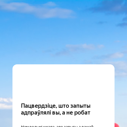
Пацвердзіце, што запыты
адпраўлялі вы, а не робат