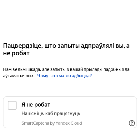
Пацвердзіце, што запыты адпраўлялі вы, а
не робат
Нам вельмі шкада, але запыты з вашай прылады падобныя да
аўтаматычных.
Чаму гэта магло адбыцца?
Я не робат
Націсніце, каб працягнуць
SmartCaptcha by Yandex Cloud