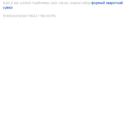
Калі ў вас узніклі праблемы, калі ласка, скарыстайце
формай зваротнай
сувязі
9185616616344179632
:
1786143795