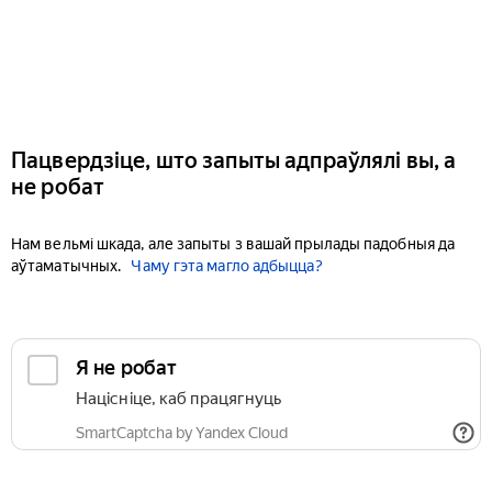
Пацвердзіце, што запыты адпраўлялі вы, а
не робат
Нам вельмі шкада, але запыты з вашай прылады падобныя да
аўтаматычных.
Чаму гэта магло адбыцца?
Я не робат
Націсніце, каб працягнуць
SmartCaptcha by Yandex Cloud