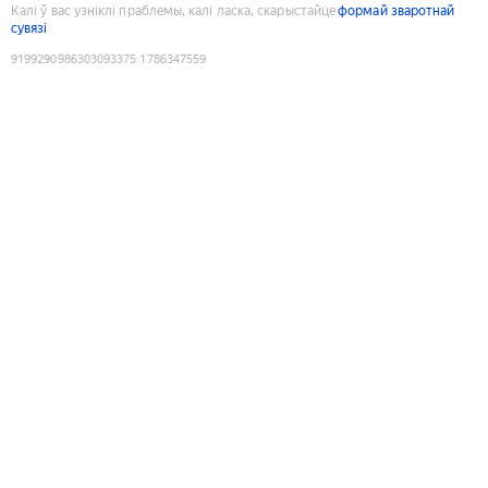
Калі ў вас узніклі праблемы, калі ласка, скарыстайце
формай зваротнай
сувязі
9199290986303093375
:
1786347559