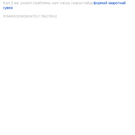
Калі ў вас узніклі праблемы, калі ласка, скарыстайце
формай зваротнай
сувязі
9194659303905834703
:
1786278542