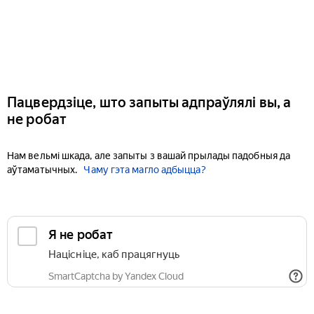
Пацвердзіце, што запыты адпраўлялі вы, а
не робат
Нам вельмі шкада, але запыты з вашай прылады падобныя да
аўтаматычных.
Чаму гэта магло адбыцца?
Я не робат
Націсніце, каб працягнуць
SmartCaptcha by Yandex Cloud