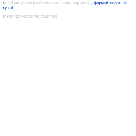
Калі ў вас узніклі праблемы, калі ласка, скарыстайце
формай зваротнай
сувязі
9194211270700735476
:
1786271866