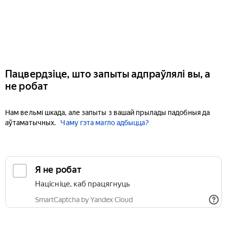
Пацвердзіце, што запыты адпраўлялі вы, а
не робат
Нам вельмі шкада, але запыты з вашай прылады падобныя да
аўтаматычных.
Чаму гэта магло адбыцца?
Я не робат
Націсніце, каб працягнуць
SmartCaptcha by Yandex Cloud