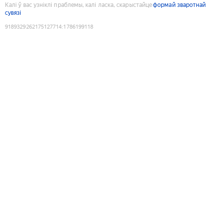
Калі ў вас узніклі праблемы, калі ласка, скарыстайце
формай зваротнай
сувязі
9189329262175127714
:
1786199118