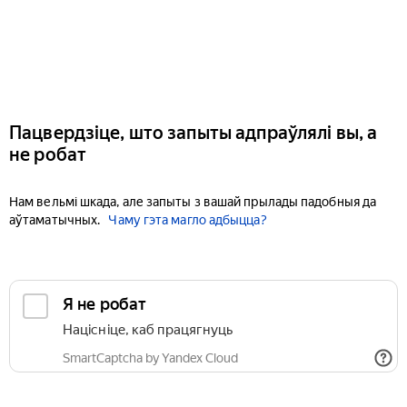
Пацвердзіце, што запыты адпраўлялі вы, а
не робат
Нам вельмі шкада, але запыты з вашай прылады падобныя да
аўтаматычных.
Чаму гэта магло адбыцца?
Я не робат
Націсніце, каб працягнуць
SmartCaptcha by Yandex Cloud