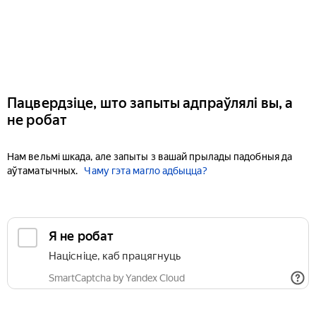
Пацвердзіце, што запыты адпраўлялі вы, а
не робат
Нам вельмі шкада, але запыты з вашай прылады падобныя да
аўтаматычных.
Чаму гэта магло адбыцца?
Я не робат
Націсніце, каб працягнуць
SmartCaptcha by Yandex Cloud