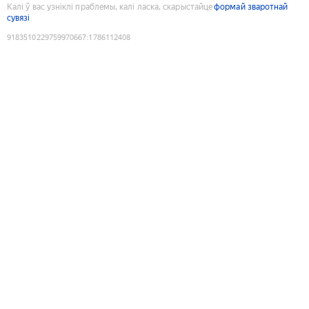
Калі ў вас узніклі праблемы, калі ласка, скарыстайце
формай зваротнай
сувязі
9183510229759970667
:
1786112408