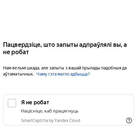
Пацвердзіце, што запыты адпраўлялі вы, а
не робат
Нам вельмі шкада, але запыты з вашай прылады падобныя да
аўтаматычных.
Чаму гэта магло адбыцца?
Я не робат
Націсніце, каб працягнуць
SmartCaptcha by Yandex Cloud