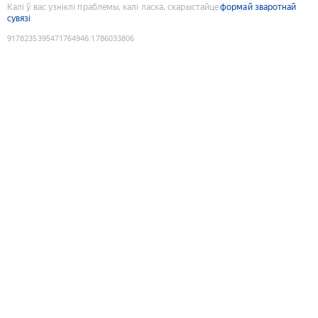
Калі ў вас узніклі праблемы, калі ласка, скарыстайце
формай зваротнай
сувязі
9178235395471764946
:
1786033806