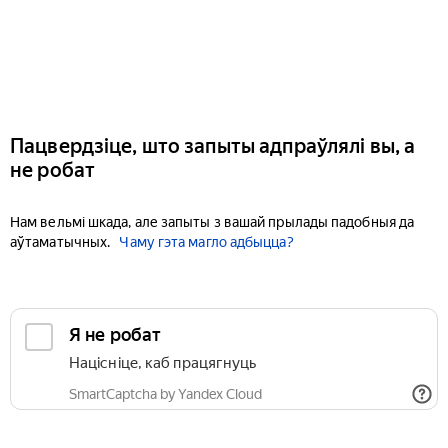
Пацвердзіце, што запыты адпраўлялі вы, а
не робат
Нам вельмі шкада, але запыты з вашай прылады падобныя да
аўтаматычных.
Чаму гэта магло адбыцца?
Я не робат
Націсніце, каб працягнуць
SmartCaptcha by Yandex Cloud