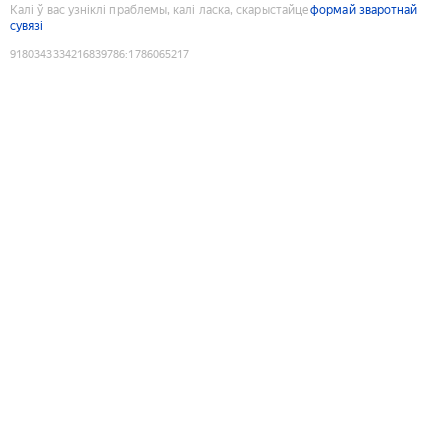
Калі ў вас узніклі праблемы, калі ласка, скарыстайце
формай зваротнай
сувязі
9180343334216839786
:
1786065217