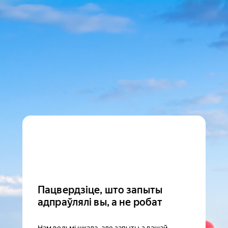
Пацвердзіце, што запыты
адпраўлялі вы, а не робат