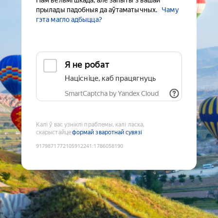
Нам вельмі шкада, але запыты з вашай
прылады падобныя да аўтаматычных.
Чаму
гэта магло адбыцца?
Я не робат
Націсніце, каб працягнуць
SmartCaptcha by Yandex Cloud
Калі ў вас узніклі праблемы, калі ласка,
скарыстайце
формай зваротнай сувязі
9179871772105912241
:
1786058190